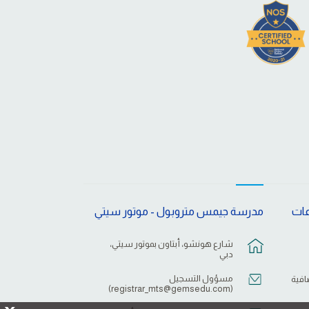
عات
مدرسة جيمس متروبول - موتور سيتي
شارع هونشو، أبتاون بموتور سيتي،
دبي
مسؤول التسجيل
افية
)
registrar_mts@gemsedu.com
(