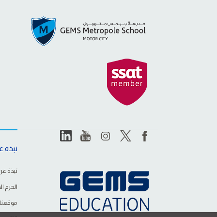
نبذة عن
نبذة عن
الحرم ا
موقعنا