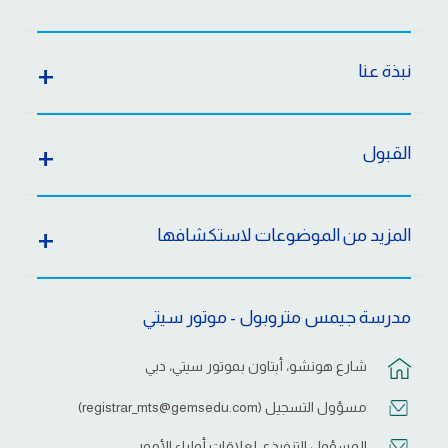
نبذة عنا
القبول
المزيد من الموضوعات لاستكشافها
مدرسة جيمس متروبول - موتور سيتي
شارع هونشو، أبتاون بموتور سيتي، دبي
مسؤول التسجيل (
registrar_mts@gemsedu.com
)
المسؤول التنفيذى لعلاقات أولياء الأمور