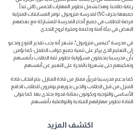
رعاية طلابنا. وهذا يشمل تطوير المهارات الخمس (التي تبدأ
جميعها بحرف 5C) لمدرسة متروبول. توفر المسابقات المنزلية
فرصة للطلاب في جميع أنحاء المدرسة للمشاركة مع بعضهم
البعض في بيئة آمنة وداعمة ومثيرة لروح التحدي.
في مدرسة "جيمس متروبول"، نشعر أنه يجب تقدير التنوع وندعو
إلى التعليم الذي يركز على تنمية جميع جوانب الطفل؛ كما نؤمن
بأن مدرسينا يتحملون مسؤولية تطوير ثقة الطلاب بأنفسهم
وتمكينهم حتى يشعروا بالقدرة على التعبير عن أنفسهم.
كما يدعم مدرسينا فريقٌ ممتاز من قادة المنازل. يتم انتخاب قادة
المنزل من قبل الطلاب والذين بدورهم يوفرون للطلاب الدافع
الأساسي والتوجيه ويكونون بمثابة قدوة يحتذى بها. كما يتولى
القادة تطوير مهاراتهم القيادية والتواصلية بأنفسهم.
اكتشف المزيد