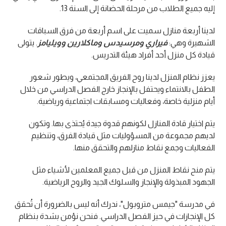
إليه جميع الطلاب من مرحلة الحضانة إلى السنة 13.
لدينا أربعة منازل سميت على اسم أربعة من فرق السباقات
الشهيرة وهي:
فيراري ومرسيدس وماكلارين وويليامز
. يتولى
قيادة كل منزل أحد أفراد هيئة التدريس.
يعزز نظام المنزل لدينا روح الفريق المجتمعي، ويطور شعور
الطفل بالانتماء ويحتفل بالإنجاز خارج الفصل الدراسي من خلال
أيام منزلية خاصة، وفعاليات ومسابقات اجتماعية ورياضية.
يتم اختيار قادة المنازل لكونهم قدوة جيدة يُحتذى بها. وتكون
لديهم مجموعة من المسؤوليات مثل قيادة الفرق، وتنظيم
الفعاليات وجمع نقاط منازلهم والتحقق منها.
يتم منح نقاط المنزل من قبل جميع المعلمين لأشياء مثل
الجهود المبذولة والإنجاز والسلوك الجيد والروح الرياضية.
في مدرسة "جيمس متروبول"، ندرك أنه ليس بالضرورة أن تُحقق
كل الإنجازات في حيز الفصل الدراسي. فنحن نؤمن بشدة بنظام