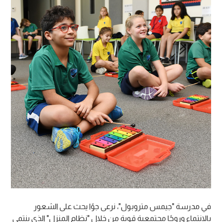
في مدرسة "جيمس متروبول"، نرعى جوًا يحث على الشعور
بالانتماء وروحًا مجتمعية قوية من خلال "نظام المنزل" الذي ينتمي