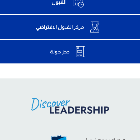
القبول
مركز القبول الافتراضي
حجز جولة