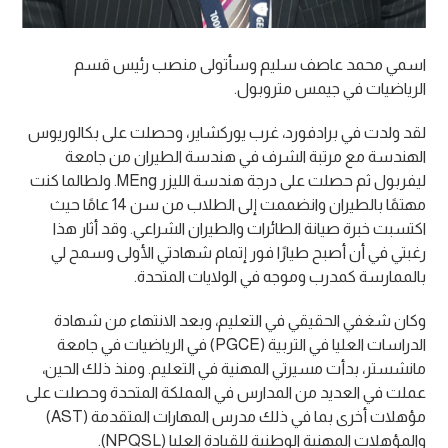
اسمي محمد عاصف سليم وسأتولى منصب رئيس قسم
الرياضيات في جيمس متروبول.
لقد ولدت في برادفورد، غرب يوركشاير، وحصلت على بكالوريوس
الهندسة مع مرتبة الشرف في هندسة الطيران من جامعة
ليفربول ثم حصلت على درجة هندسة الليزر MEng. ولطالما كنت
مهتمًا بالطيران وانضممت إلى الطلاب من سن 14 عامًا حيث
اكتسبت خبرة صيانة الطائرات والطيران الشراعي. وقد أثار هذا
رغبتي في أن أصبح طيارًا فور إتمام شهادتي الأولى وسمح لي
بالممارسة كمدرب وموجه في الولايات المتحدة.
وكان شغفي الحقيقي في التعليم، وبعد الانتهاء من شهادة
الدراسات العليا في التربية (PGCE) في الرياضيات في جامعة
مانشستر، بدأت مسيرتي المهنية في التعليم. ومنذ ذلك الحين،
عملت في العديد من المدارس في المملكة المتحدة وحصلت على
مؤهلات أخرى بما في ذلك مدرس المهارات المتقدمة (AST)
والمؤهلات المهنية الوطنية للقيادة العليا (NPQSL).