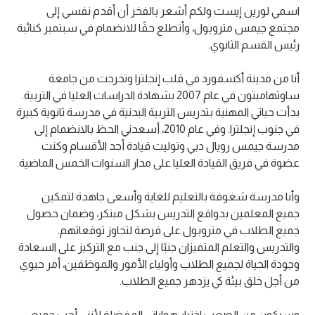
اسمي لورين إيست ولكم أشعر بالفخر أن أقدم نفسي إلى
مجتمع جيمس متروبول، وأتطلع حقًا للانضمام في سبتمبر كنائبة
رئيس القسم الثانوي.
أنا من مدينة أكسفورد في قلب إنجلترا وتخرجت من جامعة
ساوثهامبتون في عام 2007 بشهادة الدراسات العليا في التربية.
بدأت حياتي المهنية بتدريس التربية البدنية في مدرسة ثانوية كبيرة
في جنوب إنجلترا. وفي عام 2010، أسعدني الحظ بالانضمام إلى
مدرسة جيمس رويال دبي وتوليت قيادة أحد الأقسام وكنت
عضوة في فريق القيادة العليا على مدار السنوات الخمس الماضية.
وأنا مدرسة شغوفة بالتعليم للغاية وأسعى جاهدة لتمكين
جميع المعلمين بدوافع التدريس بشكل مبتكر، وضمان حصول
جميع الطلاب في متروبول على فرصة لتجاوز توقعاتهم.
والتدريس والتعلم المتميزان جنبًا إلى جنب مع التركيز على السعادة
وجودة الحياة لجميع الطلاب وأولياء الأمور والموظفين، أمر حيوي
من أجل خلق بيئة كي يزدهر جميع الطلاب.
وسيكون من الصعب اختيار هواياتي المفضلة لأنني أحب جميع