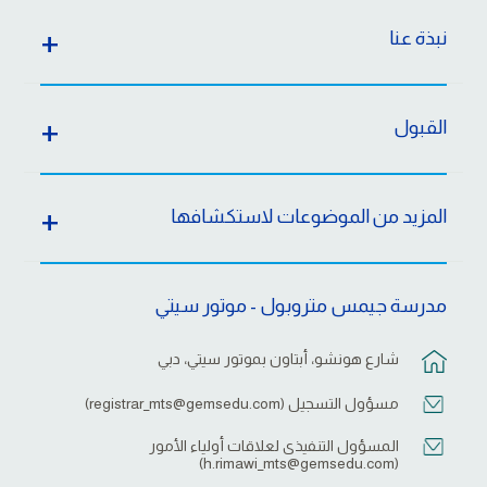
نبذة عنا
القبول
المزيد من الموضوعات لاستكشافها
مدرسة جيمس متروبول - موتور سيتي
شارع هونشو، أبتاون بموتور سيتي، دبي
مسؤول التسجيل (
registrar_mts@gemsedu.com
)
المسؤول التنفيذى لعلاقات أولياء الأمور
)
h.rimawi_mts@gemsedu.com
(