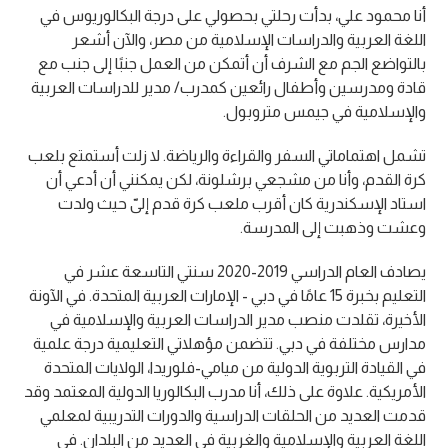
أنا محمود علي، بدأت رحلتي بحصولي على درجة البكالوريوس في
اللغة العربية والدراسات الإسلامية من مصر، والآن أشعر
بالتواضع الجم مع الشرف أن أتمكن من العمل جنبًا إلى جنب مع
قادة ومدرسين وأطفال رائعين كمدرب/ مدير للدراسات العربية
والإسلامية في جيمس متروبول.
تشمل اهتماماتي السفر والقراءة والرياضة. لا زلت أستمتع بلعب
كرة القدم، وأنا من مشجعي برشلونة، لكن يمكنني أن أدعي أن
استاد الإسكندرية كان أقرب ملعب كرة قدم إلىّ حيث ولدت
وعشت وذهبت إلى المدرسة.
يصادف العام الدراسي 2019-2020 سنتي التاسعة عشر في
التعليم بخبرة 15 عامًا في دبي - الإمارات العربية المتحدة. في الآونة
الأخيرة، تقلدت منصب مدير الدراسات العربية والإسلامية في
مدارس مختلفة في دبي. تتضمن مؤهلاتي التعليمية درجة علمية
في القيادة التربوية الدولية من ميامي-فلوريدا، الولايات المتحدة
الأمريكية. علاوة على ذلك، أنا مدرب البكالوريا الدولية المعتمد وقد
قدمت العديد من الحلقات الدراسية والدورات التدريبية لمعلمي
اللغة العربية والإسلامية والغربية في العديد من البلدان. في