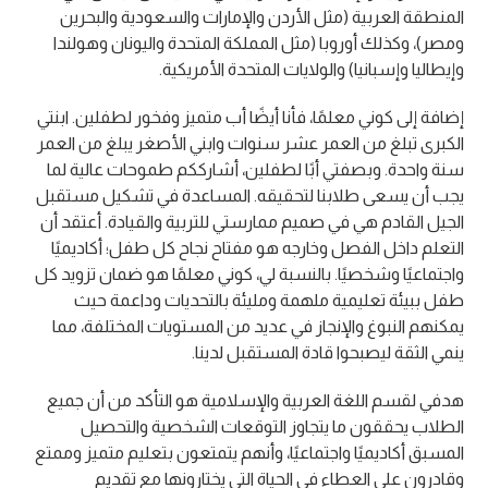
المنطقة العربية (مثل الأردن والإمارات والسعودية والبحرين
ومصر)، وكذلك أوروبا (مثل المملكة المتحدة واليونان وهولندا
وإيطاليا وإسبانيا) والولايات المتحدة الأمريكية.
إضافة إلى كوني معلمًا، فأنا أيضًا أب متميز وفخور لطفلين. ابنتي
الكبرى تبلغ من العمر عشر سنوات وابني الأصغر يبلغ من العمر
سنة واحدة. وبصفتي أبًا لطفلين، أشارككم طموحات عالية لما
يجب أن يسعى طلابنا لتحقيقه. المساعدة في تشكيل مستقبل
الجيل القادم هي في صميم ممارستي للتربية والقيادة. أعتقد أن
التعلم داخل الفصل وخارجه هو مفتاح نجاح كل طفل؛ أكاديميًا
واجتماعيًا وشخصيًا. بالنسبة لي، كوني معلمًا هو ضمان تزويد كل
طفل ببيئة تعليمية ملهمة ومليئة بالتحديات وداعمة حيث
يمكنهم النبوغ والإنجاز في عديد من المستويات المختلفة، مما
ينمي الثقة ليصبحوا قادة المستقبل لدينا.
هدفي لقسم اللغة العربية والإسلامية هو التأكد من أن جميع
الطلاب يحققون ما يتجاوز التوقعات الشخصية والتحصيل
المسبق أكاديميًا واجتماعيًا، وأنهم يتمتعون بتعليم متميز وممتع
وقادرون على العطاء في الحياة التي يختارونها مع تقديم