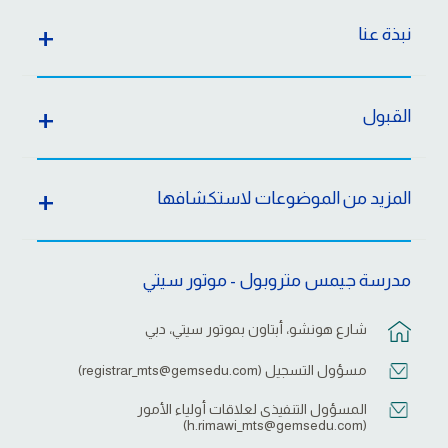
نبذة عنا
القبول
المزيد من الموضوعات لاستكشافها
مدرسة جيمس متروبول - موتور سيتي
شارع هونشو، أبتاون بموتور سيتي، دبي
مسؤول التسجيل (
registrar_mts@gemsedu.com
)
المسؤول التنفيذى لعلاقات أولياء الأمور
)
h.rimawi_mts@gemsedu.com
(