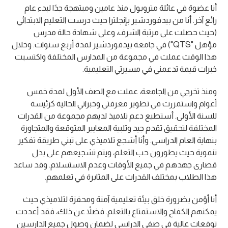
أنا عضوة في عائلة متروبول منذ عامين ومبتهجة جدًا لبدء عام
رائع آخر. أنا من بيدفوردشير بإنجلترا حيث درست التعليم الابتدائي
(حيث حصلت على مرتبة الشرف، وعلى شهادة حالة مدرس
مؤهل "QTS") في جامعة بيدفوردشير لمدة أربع سنوات. وخلال
هذا الوقت عملت في مجموعة من المدارس المختلفة واكتسبت
خبرات قيمة تدعمني في مسيرتي التعليمية.
ومنذ تخرجي من الجامعة، عملت مع الصف الأول لمدة خمس
أعوام واستمررت في تطوير معرفتي وخبراتي الحالية كرئيسة
للسنة الأولى. أستطيع دعم تلاميذ لديهم مجموعة من القدرات
المختلفة لتحقيق تقدم جيد وتلبية المعايير المتوقعة والمتجاوزة
بنهاية العام الدراسي. وأنا أشجع تلاميذي على تبني طريقة تفكير
تنموية حيث يطورون حب التعلم، ويتم تشجيعهم على بذل
قصارى جهدهم في جميع الأوقات وعدم الاستسلام. وقد ساعد
هذا الطلاب بمختلف القدرات على المثابرة في تعلمهم.
أنا أؤمن بضرورة خلق بيئة تعليمية آمنة ومحفزة لتلاميذي حيث
يمكنهم الكفاح والاستمتاع بالتعلم. فضلاً عن ذلك، فقد أعددت
توقعات عالية في صفي الدراسي لضمان وصول جميع الدارسين